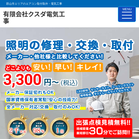
郡山市エリアのエアコン取付取外・電気工事
MENU
有限会社クスダ電気工
toggle
事
naviga
3,300
円～
(税込)