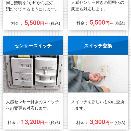
人感センサー付きの照明への
同じ照明を2か所から点灯、
変更も対応します。
消灯でできるようにします。
5,500
5,500
料金：
円～
(税込)
料金：
円～
(税込)
センサースイッチ
スイッチ交換
人感センサー付きのスイッチ
スイッチを新しいものに交換
への変更も対応します。
します。
13,200
3,300
料金：
円～
(税込)
料金：
円～
(税込)