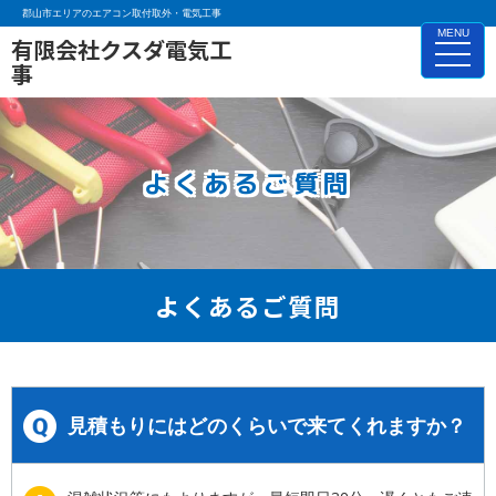
郡山市エリアのエアコン取付取外・電気工事
MENU
有限会社クスダ電気工
toggle
事
naviga
よくあるご質問
よくあるご質問
見積もりにはどのくらいで来てくれますか？