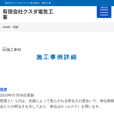
郡山市エリアのエアコン取付取外・電気工事
MENU
有限会社クスダ電気工
toggle
事
naviga
HOME
>
照度
施工事例詳細
照度
2020年01月06日更新
照度というのは、光源によって照らされる明るさの度合いで、単位面積
あたりの明るさを示しており、単位はlx（ルクス）を用います。